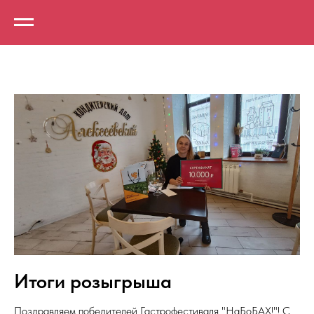
Итоги розыгрыша
Поздравляем победителей Гастрофестиваля "НаБоБАХ!"! С