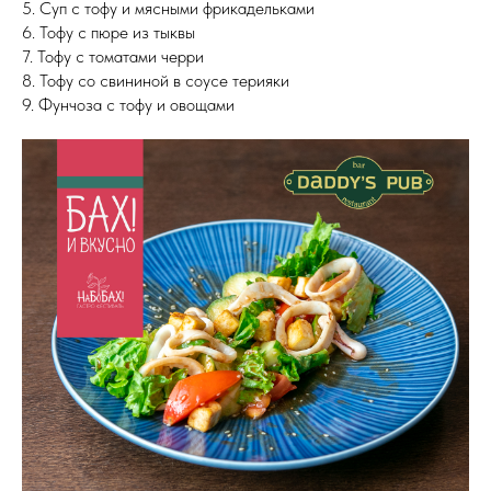
5. Суп с тофу и мясными фрикадельками
6. Тофу с пюре из тыквы
7. Тофу с томатами черри
8. Тофу со свининой в соусе терияки
9. Фунчоза с тофу и овощами