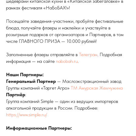
шедеврами китайской кухни в «Китайской забегаловке» в
рамках фестиваля «НаБоБАХ!»!
Посещайте заведения-участники, пробуйте фестивальные
блюда, получайте флаеры и наклейки и участвуйте в
розыгрыше подарков от организаторов и Партнеров, в том
числе ГЛАВНОГО ПРИЗА — 10.000 рублей!
Заполненные флаеры отправляйте в
Телеграм
. Подробная
информация — на сайте
nabobah.ru
.
Наши Партнеры:
Генеральный Партнер
— Маслоэкстракционный завод
Группы компаний «Таргет Агро»
ТМ Амурская Жемчужина
Партнёр
:
Группа компаний Simple — один из ведущих импортеров
алкогольной продукции в России. Подробнее:
https://www.simple.ru/
Информационные Партнеры: