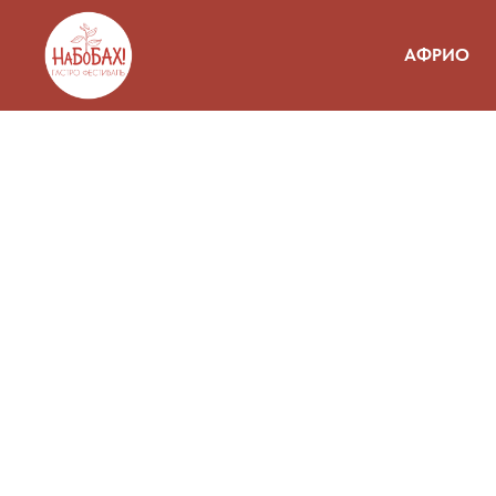
АФРИО