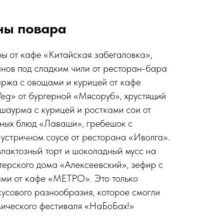
ны повара
ны от кафе «Китайская забегаловка»,
анов под сладким чили от ресторан-бара
аржа с овощами и курицей от кафе
eg» от бургерной «Мясоруб», хрустящий
шаурма с курицей и ростками сои от
чных блюд «Лаваши», гребешок с
устричном соусе от ресторана «Иволга».
злактозный торт и шоколадный мусс на
терского дома «Алексеевский», зефир с
ами от кафе «МЕТРО». Это только
кусового разнообразия, которое смогли
мического фестиваля «НаБоБах!»