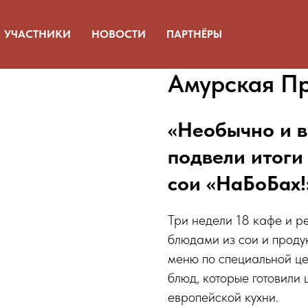
УЧАСТНИКИ
НОВОСТИ
ПАРТНЁРЫ
Амурская П
«Необычно и в
подвели итоги
сои «НаБоБах!
Три недели 18 кафе и р
блюдами из сои и проду
меню по специальной ц
блюд, которые готовили 
европейской кухни.