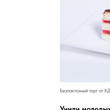
Безлактозный торт от К
Учили молоды