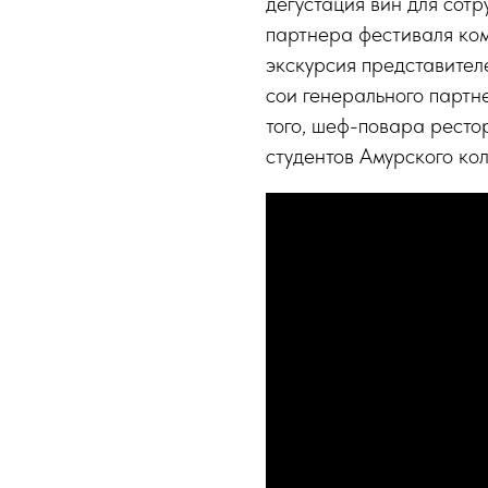
дегустация вин для сот
партнера фестиваля ко
экскурсия представител
сои генерального партн
того, шеф-повара ресто
студентов Амурского ко