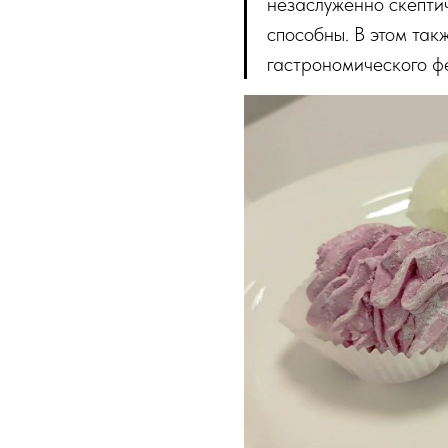
незаслуженно скептич
способны. В этом так
гастрономического ф