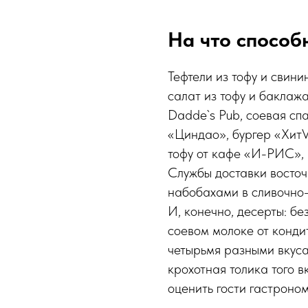
На что способ
Тефтели из тофу и свини
салат из тофу и баклаж
Dadde`s Pub, соевая сп
«Циндао», бургер «ХитV
тофу от кафе «И-РИС», 
Службы доставки восто
набобахами в сливочно-
И, конечно, десерты: бе
соевом молоке от конди
четырьмя разными вкус
крохотная толика того в
оценить гости гастроно